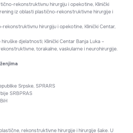
stično-rekonstruktivnu hirurgiju i opekotine, Klinički
ening iz oblasti plastično-rekonstruktivne hirurgije i
-rekonstruktivnu hirurgiju i opekotine, Klinički Centar,
 hiruške djelatnosti; Klinički Centar Banja Luka –
rekonstruktivne, torakalne, vaskularne i neurohirurgije.
uženjima
 Republike Srpske, SPRARS
 Srbije SRBPRAS
 BiH
stične, rekonstruktivne hirurgije i hirurgije šake. U