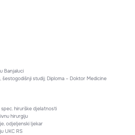
u Banjaluci
, šestogodišnji studij; Diploma – Doktor Medicine
spec. hirurške djelatnosti
ivnu hirurgiju
e, odjeljenski ljekar
giju UKC RS