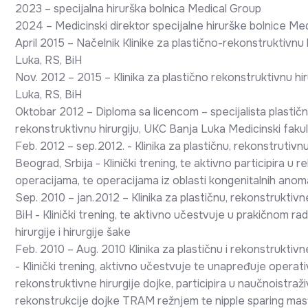
2023 – specijalna hirurška bolnica Medical Group
2024 – Medicinski direktor specijalne hirurške bolnice Me
April 2015 – Načelnik Klinike za plastično-rekonstruktivnu h
Luka, RS, BiH
Nov. 2012 – 2015 – Klinika za plastično rekonstruktivnu hiru
Luka, RS, BiH
Oktobar 2012 – Diploma sa licencom – specijalista plastične
rekonstruktivnu hirurgiju, UKC Banja Luka Medicinski fakul
Feb. 2012 – sep.2012. - Klinika za plastičnu, rekonstrutiv
Beograd, Srbija - Klinički trening, te aktivno participira u
operacijama, te operacijama iz oblasti kongenitalnih anoma
Sep. 2010 – jan.2012 – Klinika za plastičnu, rekonstruktivne
BiH - Klinički trening, te aktivno učestvuje u prakičnom ra
hirurgije i hirurgije šake
Feb. 2010 – Aug. 2010 Klinika za plastičnu i rekonstruktivne 
- Klinički trening, aktivno učestvuje te unapređuje operati
rekonstruktivne hirurgije dojke, participira u naučnoist
rekonstrukcije dojke TRAM režnjem te nipple sparing mas