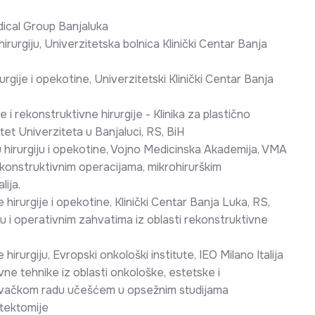
dical Group Banjaluka
irurgiju, Univerzitetska bolnica Klinički Centar Banja
rgije i opekotine, Univerzitetski Klinički Centar Banja
 i rekonstruktivne hirurgije - Klinika za plastično
tet Univerziteta u Banjaluci, RS, BiH
nu hirurgiju i opekotine, Vojno Medicinska Akademija, VMA
 rekonstruktivnim operacijama, mikrohirurškim
lija.
 hirurgije i opekotine, Klinički Centar Banja Luka, RS,
du i operativnim zahvatima iz oblasti rekonstruktivne
hirurgiju, Evropski onkološki institute, IEO Milano Italija
vne tehnike iz oblasti onkološke, estetske i
raživačkom radu učešćem u opsežnim studijama
tektomije