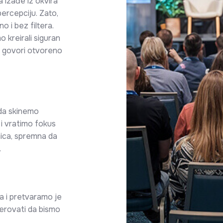
a izađe iz okvira
ercepciju. Zato,
 i bez filtera.
o kreirali siguran
 govori otvoreno
 da skinemo
i vratimo fokus
nica, spremna da
.
 i pretvaramo je
jerovati da bismo