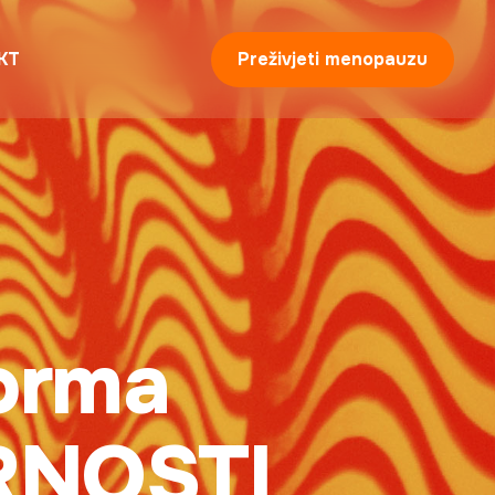
Preživjeti menopauzu
KT
forma
RNOSTI