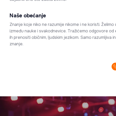
Naše obećanje
Znanje koje niko ne razumije nikome i ne koristi. Želim
između nauke i svakodnevice. Tražićemo odgovore od e
ih prenositi običnim, ljudskim jezikom. Samo razumljiva i
znanje.