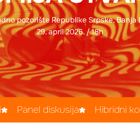
dno pozorište Republike Srpske, Banja
29. april 2026. / 18h
iskusija
Hibridni koncept
A