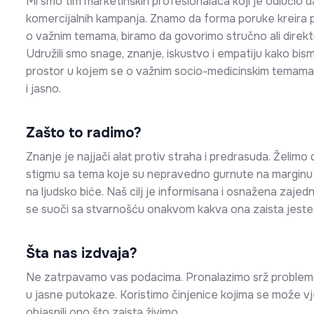
Mi smo tim marketinških profesionalaca koji je odlučio d
komercijalnih kampanja. Znamo da forma poruke kreira p
o važnim temama, biramo da govorimo stručno ali direktno
Udružili smo snage, znanje, iskustvo i empatiju kako bism
prostor u kojem se o važnim socio-medicinskim temama
i jasno.
Zašto to radimo?
Znanje je najjači alat protiv straha i predrasuda. Želimo
stigmu sa tema koje su nepravedno gurnute na marginu 
na ljudsko biće. Naš cilj je informisana i osnažena zajed
se suoči sa stvarnošću onakvom kakva ona zaista jeste
Šta nas izdvaja?
Ne zatrpavamo vas podacima. Pronalazimo srž problema
u jasne putokaze. Koristimo činjenice kojima se može v
objasnili ono što zaista živimo.