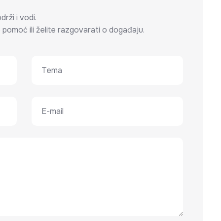
rži i vodi.
e pomoć ili želite razgovarati o događaju.