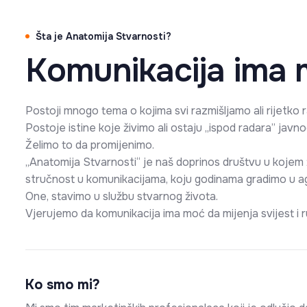
Šta je Anatomija Stvarnosti?
Komunikacija ima
Postoji mnogo tema o kojima svi razmišljamo ali rijetko
Postoje istine koje živimo ali ostaju „ispod radara” javno
Želimo to da promijenimo.
„Anatomija Stvarnosti“ je naš doprinos društvu u kojem 
stručnost u komunikacijama, koju godinama gradimo u a
One, stavimo u službu stvarnog života.
Vjerujemo da komunikacija ima moć da mijenja svijest i r
Ko smo mi?