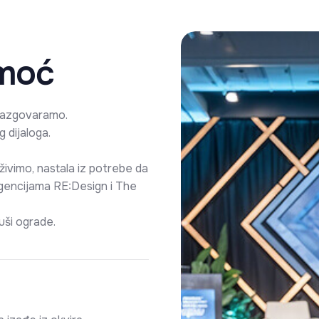
 moć
 razgovaramo.
g dijaloga.
živimo, nastala iz potrebe da
gencijama RE:Design i The
uši ograde.