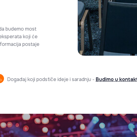
o da budemo most
ksperata koji će
nformacija postaje
Događaj koji podstiče ideje i saradnju -
Budimo u kontak